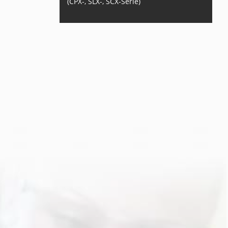
(CPX-, SLX-, SCX-Serie)