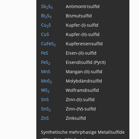
Sb
S
Antimontrisulfid
2
3
Bi
S
Bismutsulfid
2
3
Cu
S
Kupfer-(I)-sulfid
2
CuS
Kupfer-(II)-sulfid
CuFeS
Kupfereisensulfid
2
FeS
Eisen-(II)-sulfid
FeS
Eisendisulfid (Pyrit)
2
MnS
Mangan-(II)-sulfid
MoS
Molybdändisulfid
2
WS
Wolframdisulfid
2
SnS
Zinn-(II)-sulfid
SnS
Zinn-(IV)-sulfid
2
ZnS
Zinksulfid
Synthetische mehrphasige Metallsulfide