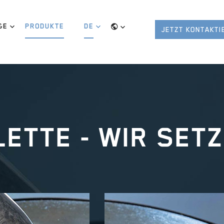
&E
PRODUKTE
DE
JETZT KONTAKTI
LETTE
- WIR SET